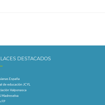
LACES DESTACADOS
sianas España
al de educación JCYL
iación Valponasca
 Madreselva
o FP