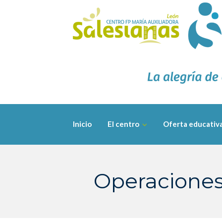
Skip
to
content
Inicio
El centro
Oferta educativ
Operaciones 