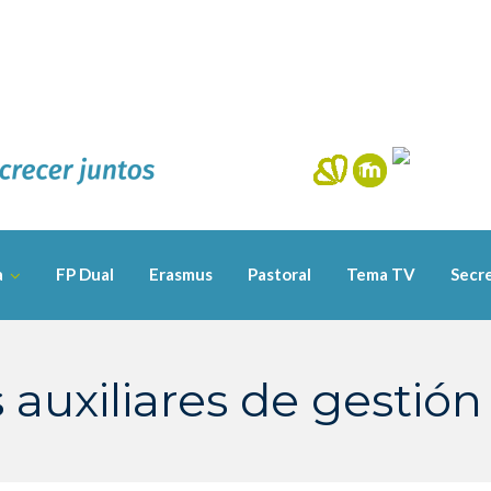
a
FP Dual
Erasmus
Pastoral
Tema TV
Secre
auxiliares de gestión 