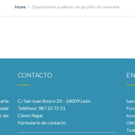
Home
Operaciones auxiliares de gestión de tesorería.
CONTACTO
EN
parte
C/ San Juan Bosco 20 – 24009 León
Sale
 sede
Teléfono: 987 25 75 51
Port
e las
Cómo llegar
Asoc
Formulario de contacto
ONG
Tod